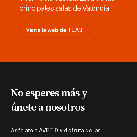
principales salas de València
V
i
s
i
t
a
l
a
w
e
b
d
e
T
E
A
3
No
esperes
más y
únete
a
nosotros
Asóciate a AVETID y disfruta de las