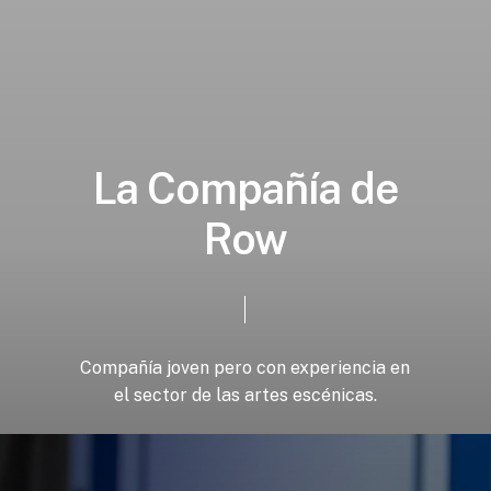
L
a
C
o
m
p
a
ñ
í
a
d
e
R
o
w
Compañía
joven
pero
con
experiencia
en
el
sector
de
las
artes
escénicas.