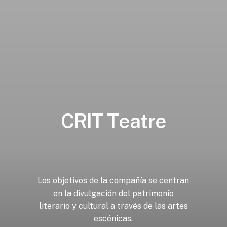
C
R
I
T
T
e
a
t
r
e
Los
objetivos
de
la
compañía
se
centran
en
la
divulgación
del
patrimonio
literario
y
cultural
a
través
de
las
artes
escénicas.