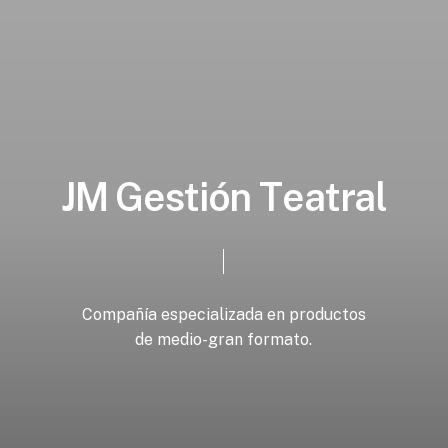
J
M
G
e
s
t
i
ó
n
T
e
a
t
r
a
l
Compañía
especializada
en
productos
de
medio-gran
formato.