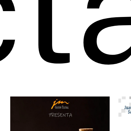
á
Clic!
Cube