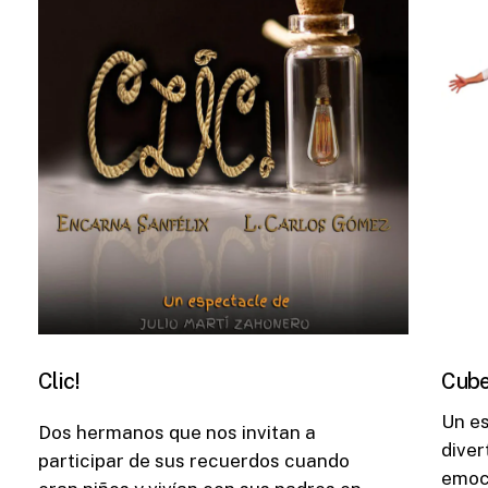
Clic!
Cub
Un e
Dos hermanos que nos invitan a
diver
participar de sus recuerdos cuando
emoci