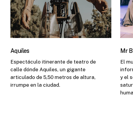
Aquiles
Mr B
Espectáculo itinerante de teatro de
El m
calle dónde Aquiles, un gigante
infor
articulado de 5,50 metros de altura,
y el 
irrumpe en la ciudad.
satur
huma