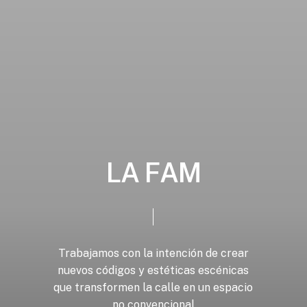
L
A
F
A
M
Trabajamos
con
la
intención
de
crear
nuevos
códigos
y
estéticas
escénicas
que
transformen
la
calle
en
un
espacio
no
convencional