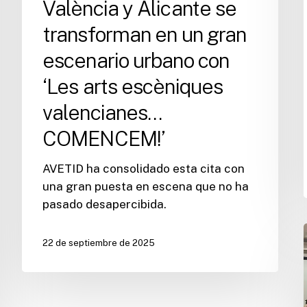
arts
València y Alicante se
escèniques
transforman en un gran
valencianes…
COMENCEM!’
escenario urbano con
‘Les arts escèniques
valencianes…
COMENCEM!’
AVETID ha consolidado esta cita con
una gran puesta en escena que no ha
pasado desapercibida.
22 de septiembre de 2025