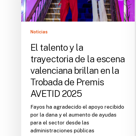
de
la
escena
valenciana
Noticias
brillan
en
El talento y la
la
trayectoria de la escena
Trobada
valenciana brillan en la
de
Premis
Trobada de Premis
AVETID
AVETID 2025
2025
Fayos ha agradecido el apoyo recibido
por la dana y el aumento de ayudas
para el sector desde las
administraciones públicas