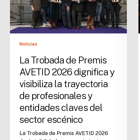
2026
dignifica
y
visibiliza
la
trayectoria
Noticias
de
profesionales
La Trobada de Premis
y
AVETID 2026 dignifica y
entidades
claves
visibiliza la trayectoria
del
de profesionales y
sector
entidades claves del
escénico
sector escénico
La Trobada de Premis AVETID 2026