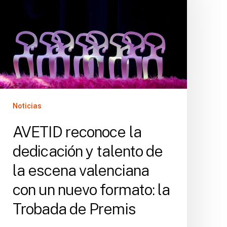
dedicación
y
talento
de
la
escena
valenciana
con
Noticias
un
nuevo
AVETID reconoce la
formato:
dedicación y talento de
la
Trobada
la escena valenciana
de
con un nuevo formato: la
Premis
Trobada de Premis