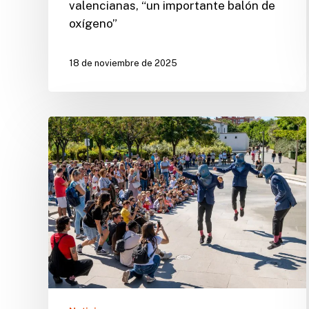
valencianas, “un importante balón de
oxígeno”
18 de noviembre de 2025
AVETID
saca
las
artes
escénicas
a
las
calles
para
invitar
a