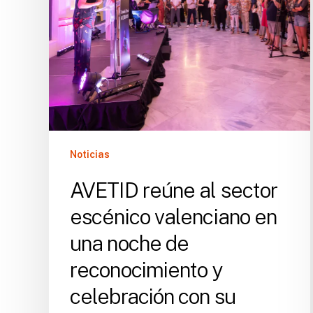
valenciano
en
una
noche
de
reconocimiento
y
celebración
con
Noticias
su
Trobada
AVETID reúne al sector
de
escénico valenciano en
Premis
una noche de
reconocimiento y
celebración con su