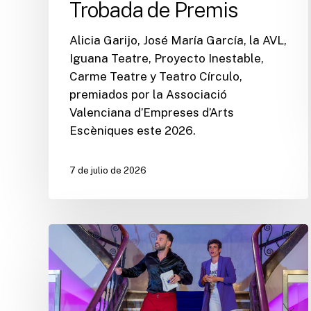
Trobada de Premis
Alicia Garijo, José María García, la AVL,
Iguana Teatre, Proyecto Inestable,
Carme Teatre y Teatro Círculo,
premiados por la Associació
Valenciana d’Empreses d’Arts
Escèniques este 2026.
7 de julio de 2026
El
talento
y
la
trayectoria