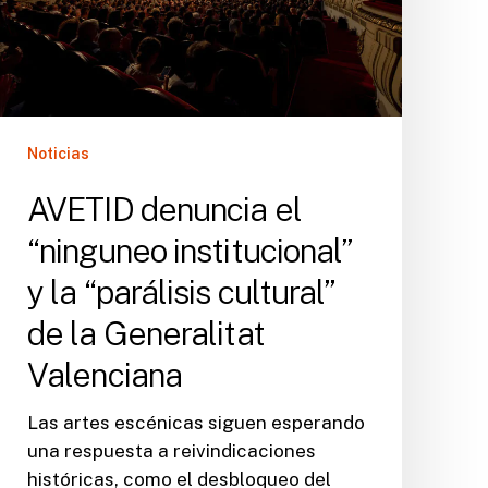
y
la
“parálisis
cultural”
de
la
Noticias
Generalitat
Valenciana
AVETID denuncia el
“ninguneo institucional”
y la “parálisis cultural”
de la Generalitat
Valenciana
Las artes escénicas siguen esperando
una respuesta a reivindicaciones
históricas, como el desbloqueo del