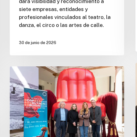
dará visibilidad y reconocimiento a
siete empresas, entidades y
profesionales vinculados al teatro, la
danza, el circo o las artes de calle.
30 de junio de 2026
La
Comunitat
Valenciana
consolida
su
participación
en
Cap
Butaca