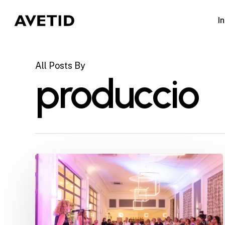
Skip
to
In
main
content
All Posts By
produccio
AVETID
reúne
al
sector
escénico