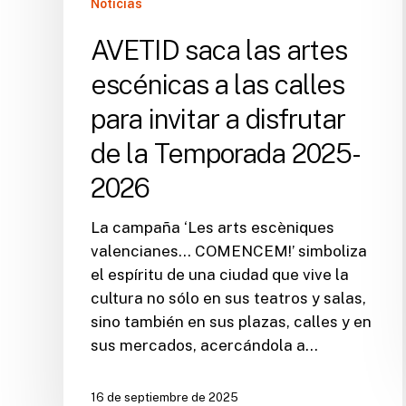
Noticias
disfrutar
de
AVETID saca las artes
la
escénicas a las calles
Temporada
2025-
para invitar a disfrutar
2026
de la Temporada 2025-
2026
La campaña ‘Les arts escèniques
valencianes… COMENCEM!’ simboliza
el espíritu de una ciudad que vive la
cultura no sólo en sus teatros y salas,
sino también en sus plazas, calles y en
sus mercados, acercándola a…
16 de septiembre de 2025