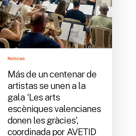
artistas
se
unen
a
la
gala
‘Les
Noticias
arts
escèniques
Más de un centenar de
valencianes
artistas se unen a la
donen
les
gala ‘Les arts
gràcies’,
escèniques valencianes
coordinada
por
donen les gràcies’,
AVETID
coordinada por AVETID