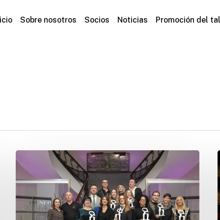
icio
Sobre nosotros
Socios
Noticias
Promoción del ta
La
Trobada
de
Premis
AVETID