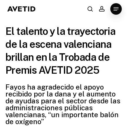
Skip
Menu
to
search
account
Close
main
Menu
content
El talento y la trayectoria
de la escena valenciana
brillan en la Trobada de
Premis AVETID 2025
Fayos ha agradecido el apoyo
recibido por la dana y el aumento
de ayudas para el sector desde las
administraciones públicas
valencianas, “un importante balón
de oxígeno”