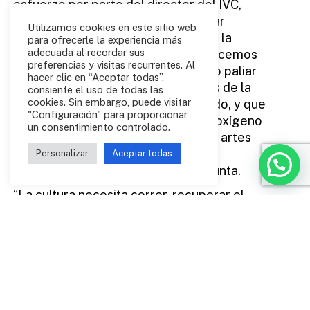
esfuerzo por parte del director del IVC,
López-Jamar, y su equipo, para sacar
Utilizamos cookies en este sitio web
adelante la ayuda extraordinaria de la
para ofrecerle la experiencia más
adecuada al recordar sus
Conselleria de Cultura, “que agradecemos
preferencias y visitas recurrentes. Al
especialmente porque ha permitido paliar
hacer clic en “Aceptar todas”,
los desequilibrios en las inversiones de la
consiente el uso de todas las
cookies. Sin embargo, puede visitar
institución al sector escénico privado, y que
"Configuración" para proporcionar
supondrán un importante balón de oxígeno
un consentimiento controlado.
para el impulso de las empresas de artes
escénicas, tal y como se venía
Personalizar
Aceptar todas
reivindicando”, subrayan desde la Junta.
“La cultura necesita correr, recuperar el
tiempo perdido, romper con la tristeza y
trabajar más y mejor. Necesitamos ser
especiales y lo somos cuando se nos mira y
se nos apoya, porque aportamos valor
añadido a la sociedad y abrimos
posibilidades a la ciudadanía. Gracias a