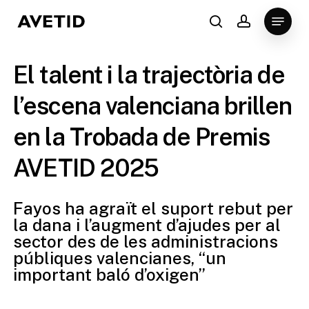
Skip
Menu
to
search
account
Close
main
Menu
content
El talent i la trajectòria de
l’escena valenciana brillen
en la Trobada de Premis
AVETID 2025
Fayos ha agraït el suport rebut per
la dana i l’augment d’ajudes per al
sector des de les administracions
públiques valencianes, “un
important baló d’oxigen”