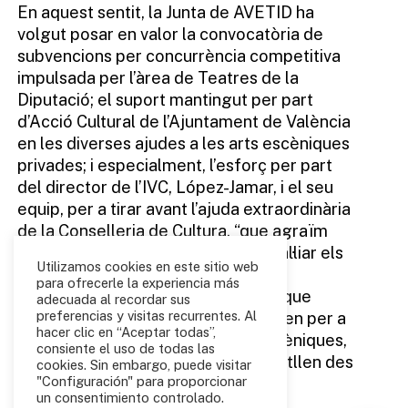
En aquest sentit, la Junta de AVETID ha
volgut posar en valor la convocatòria de
subvencions per concurrència competitiva
impulsada per l’àrea de Teatres de la
Diputació; el suport mantingut per part
d’Acció Cultural de l’Ajuntament de València
en les diverses ajudes a les arts escèniques
privades; i especialment, l’esforç per part
del director de l’IVC, López-Jamar, i el seu
equip, per a tirar avant l’ajuda extraordinària
de la Conselleria de Cultura, “que agraïm
especialment perquè ha permés pal·liar els
Utilizamos cookies en este sitio web
desequilibris en les inversions de la
para ofrecerle la experiencia más
institució al sector escènic privat, i que
adecuada al recordar sus
preferencias y visitas recurrentes. Al
suposaran un important baló d’oxigen per a
hacer clic en “Aceptar todas”,
l’impuls de les empreses d’arts escèniques,
consiente el uso de todas las
tal com es venia reivindicant”, subratllen des
cookies. Sin embargo, puede visitar
"Configuración" para proporcionar
de la Junta.
un consentimiento controlado.