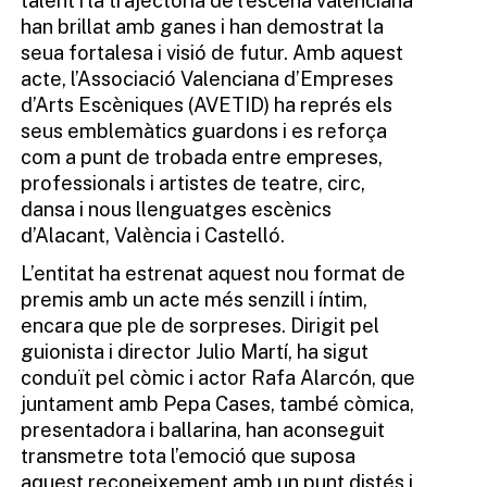
talent i la trajectòria de l’escena valenciana
han brillat amb ganes i han demostrat la
seua fortalesa i visió de futur. Amb aquest
acte, l’Associació Valenciana d’Empreses
d’Arts Escèniques (AVETID) ha représ els
seus emblemàtics guardons i es reforça
com a punt de trobada entre empreses,
professionals i artistes de teatre, circ,
dansa i nous llenguatges escènics
d’Alacant, València i Castelló.
L’entitat ha estrenat aquest nou format de
premis amb un acte més senzill i íntim,
encara que ple de sorpreses. Dirigit pel
guionista i director Julio Martí, ha sigut
conduït pel còmic i actor Rafa Alarcón, que
juntament amb Pepa Cases, també còmica,
presentadora i ballarina, han aconseguit
transmetre tota l’emoció que suposa
aquest reconeixement amb un punt distés i