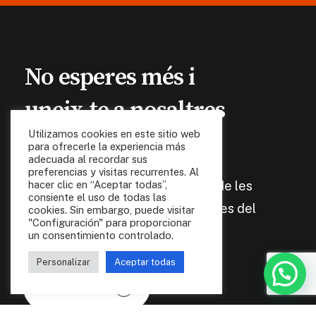
No
esperes
més i
uneix-te
a
nosaltres
Utilizamos cookies en este sitio web
para ofrecerle la experiencia más
adecuada al recordar sus
Associa't a AVETID i gaudeix dels
preferencias y visitas recurrentes. Al
avantatges de formar part d'una de les
hacer clic en “Aceptar todas”,
consiente el uso de todas las
associacions més actives i longeves del
cookies. Sin embargo, puede visitar
"Configuración" para proporcionar
País Valencià.
un consentimiento controlado.
Personalizar
Aceptar todas
Fes-te soci