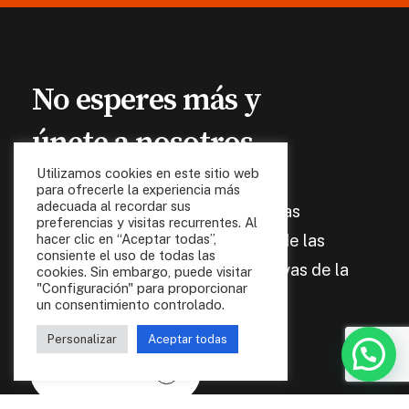
No
esperes
más y
únete
a
nosotros
Utilizamos cookies en este sitio web
para ofrecerle la experiencia más
adecuada al recordar sus
Asóciate a AVETID y disfruta de las
preferencias y visitas recurrentes. Al
ventajas de formar parte de una de las
hacer clic en “Aceptar todas”,
consiente el uso de todas las
asociaciones más activas y longevas de la
cookies. Sin embargo, puede visitar
"Configuración" para proporcionar
Comunidad Valenciana.
un consentimiento controlado.
Personalizar
Aceptar todas
Hazte socio