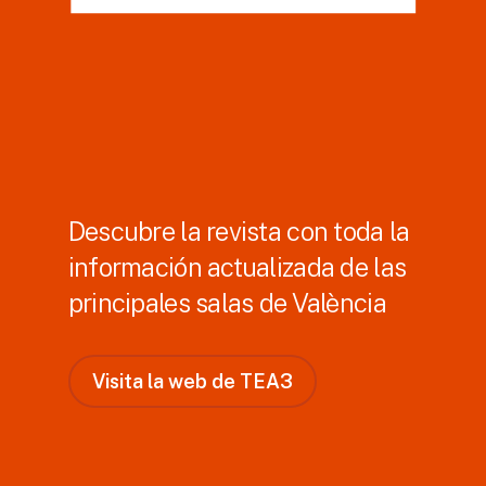
Descubre la revista con toda la
información actualizada de las
principales salas de València
V
i
s
i
t
a
l
a
w
e
b
d
e
T
E
A
3