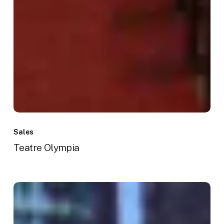
Teatre
Olympia
Sales
Teatre Olympia
La
Troupe
Malabó