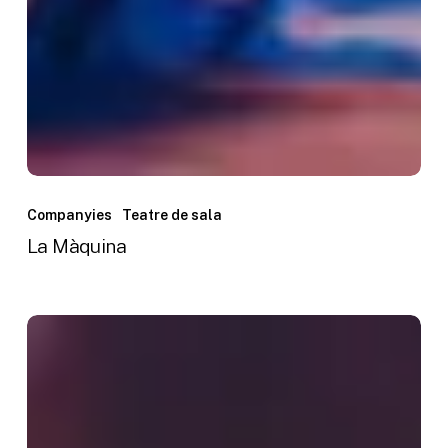
La
Màquina
Companyies
Teatre de sala
La Màquina
Albena
Produccions