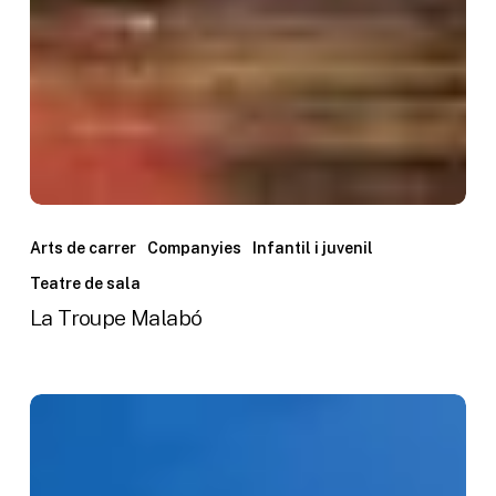
La
Troupe
Arts de carrer
Companyies
Infantil i juvenil
Malabó
Teatre de sala
La Troupe Malabó
La
Màquina