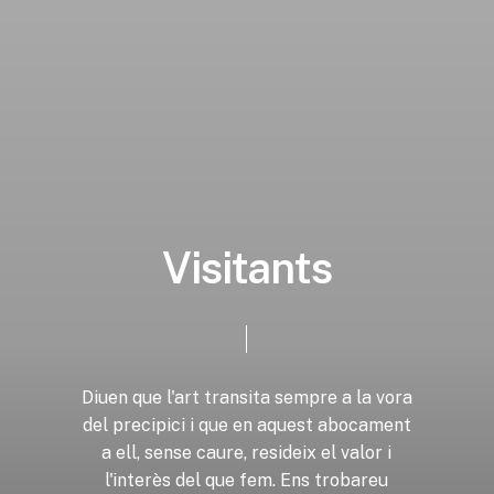
V
i
s
i
t
a
n
t
s
Diuen
que
l'art
transita
sempre
a
la
vora
del
precipici
i
que
en
aquest
abocament
a
ell,
sense
caure,
resideix
el
valor
i
l'interès
del
que
fem.
Ens
trobareu