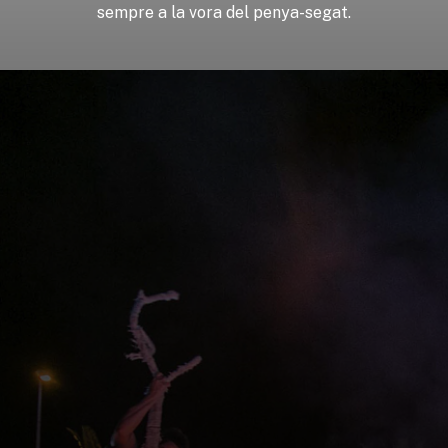
sempre
a
la
vora
del
penya-segat.