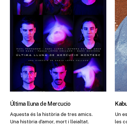
Última lluna de Mercucio
Kabu
Aquesta és la història de tres amics.
Un e
Una història d’amor, mort i lleialtat.
les c