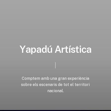
Y
a
p
a
d
ú
A
r
t
í
s
t
i
c
a
Comptem
amb
una
gran
experiència
sobre
els
escenaris
de
tot
el
territori
nacional.