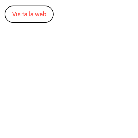
V
i
s
i
t
a
l
a
w
e
b