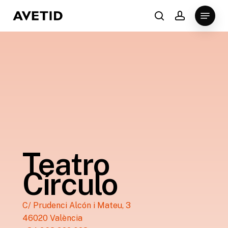
Skip
Menu
to
search
account
Close
main
Menu
content
Teatro
Círculo
C/ Prudenci Alcón i Mateu, 3
46020 València