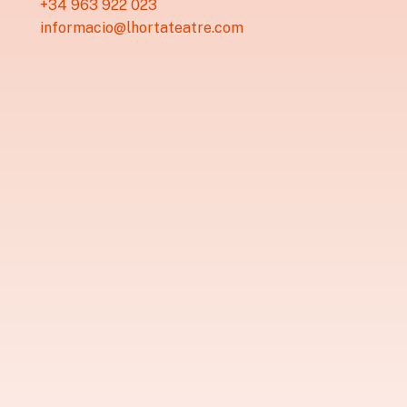
+34 963 922 023
informacio@lhortateatre.com