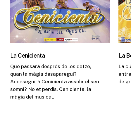
La Cenicienta
La Be
Què passarà després de les dotze,
La cl
quan la màgia desaparegui?
entre
Aconseguirà Cenicienta assolir el seu
de gr
somni? No et perdis, Cenicienta, la
màgia del musical.