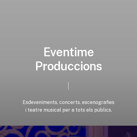
E
v
e
n
t
i
m
e
P
r
o
d
u
c
c
i
o
n
s
Esdeveniments,
concerts,
escenografies
i
teatre
musical
per
a
tots
els
públics.