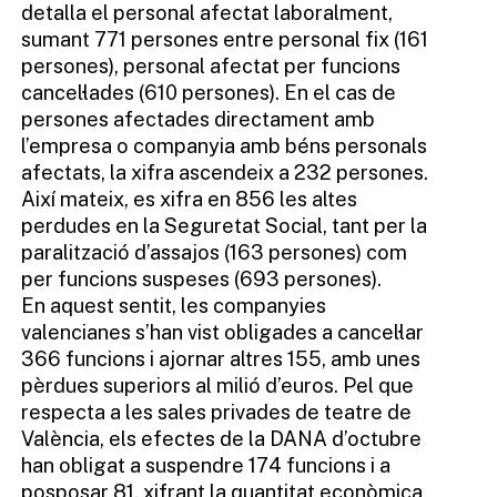
detalla el personal afectat laboralment,
sumant 771 persones entre personal fix (161
persones), personal afectat per funcions
cancel·lades (610 persones). En el cas de
persones afectades directament amb
l’empresa o companyia amb béns personals
afectats, la xifra ascendeix a 232 persones.
Així mateix, es xifra en 856 les altes
perdudes en la Seguretat Social, tant per la
paralització d’assajos (163 persones) com
per funcions suspeses (693 persones).
En aquest sentit, les companyies
valencianes s’han vist obligades a cancel·lar
366 funcions i ajornar altres 155, amb unes
pèrdues superiors al milió d’euros. Pel que
respecta a les sales privades de teatre de
València, els efectes de la DANA d’octubre
han obligat a suspendre 174 funcions i a
posposar 81, xifrant la quantitat econòmica