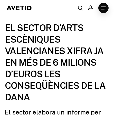
Skip
Menu
to
search
account
Close
main
Menu
content
EL SECTOR D’ARTS
ESCÈNIQUES
VALENCIANES XIFRA JA
EN MÉS DE 6 MILIONS
D’EUROS LES
CONSEQÜÈNCIES DE LA
DANA
El sector elabora un informe per