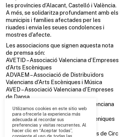
les províncies d’Alacant, Castelló i València.
A més, se solidaritza profundament amb els
municipis i famílies afectades per les
riuades i envia les seues condolences i
mostres d’afecte.
Les associacions que signen aquesta nota
de premsa són:
AVETID – Associació Valenciana d’Empreses
d’Arts Escèniques
ADVAEM – Associació de Distribuïdors
Valencians d’Arts Escèniques i Música
AVED – Associació Valenciana d’Empreses
de Dansa
GC Gestió Cultural – Associació Valenciana
Utilizamos cookies en este sitio web
de Professionals de la Cultura
para ofrecerle la experiencia más
PROART – Professionals d’arts Escèniques
adecuada al recordar sus
preferencias y visitas recurrentes. Al
de Castelló i Comarques
hacer clic en “Aceptar todas”,
APCCV- Associació de Professionals de Circ
consiente el uso de todas las